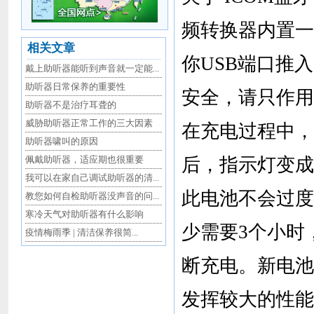
频转换器内置一
相关文章
你USB端口推
戴上助听器能听到声音就一定能...
助听器日常保养的重要性
安全，请只作用
助听器不是治疗耳聋的
威胁助听器正常工作的三大因素
在充电过程中，
助听器啸叫的原因
佩戴助听器，适应期也很重要
后，指示灯变成
我可以在家自己调试助听器的清...
此电池不会过度
教您如何自检助听器没声音的问...
寒冷天气对助听器有什么影响
少需要3个小时
疫情梅雨季 | 清洁保养很简...
断充电。新电池
发挥较大的性能