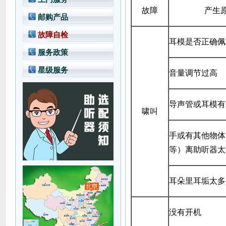
故障
产生
邮购产品
故障自检
耳模是否正确佩
服务政策
星级服务
音量调节过高
导声管或耳模有
啸叫
手或有其他物体
等）离助听器太
耳朵里耳垢太多
没有开机