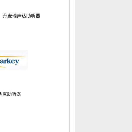
丹麦瑞声达助听器
达克助听器