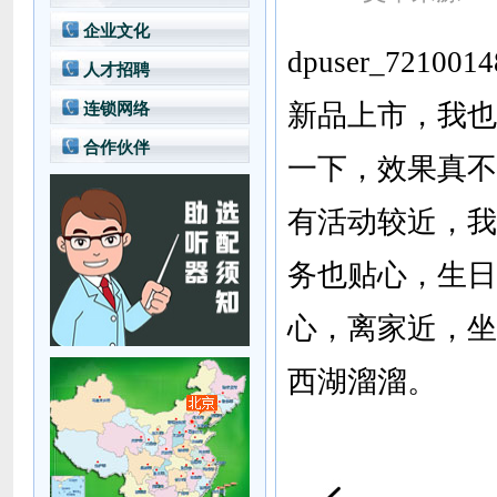
董事介绍
综合信息
企业文化
发展历程
专业培训
dpuser_72
人才招聘
助听器选配中心
服务资讯
言语康复学校
新品上市，我也
连锁网络
合作伙伴
一下，效果真不
有活动较近，我
务也贴心，生日
心，离家近，坐
西湖溜溜。