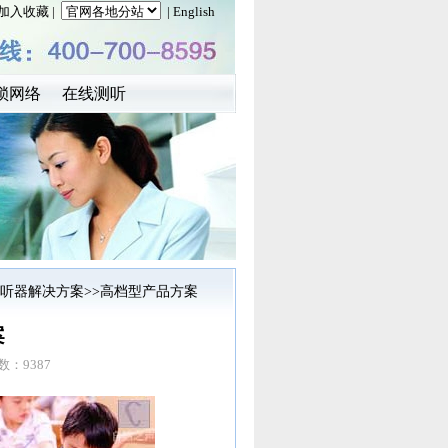
加入收藏
|
| English
锁网络
在线测听
听器解决方案
>>高档型产品方案
案
数：9387