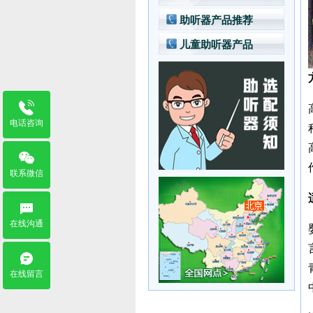
中档型产品方案
丹麦瑞声达助听器
索诺瓦AU系列价格
助听器产品推荐
经济型产品方案
美国斯达克助听器
峰力助听器价格
普及型产品方案
儿童助听器产品
丹麦奥迪康助听器
瑞声达助听器价格
奥德声助听器
斯达克助听器价格
助听器配件产品
奥迪康助听器价格
奥德声助听器价格
电话咨询
联系微信
在线沟通
在线留言