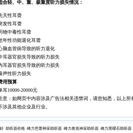
适合轻、中、重、极重度听力损失情况：
先天性耳聋
突发性耳聋
药物中毒性耳聋
老年性功能退化耳聋
心脑血管病导致的听力退化
中耳器官损失导致的听力损失
内耳器官损失导致的听力损失
噪声性听力损失
费用预算
单耳10000-20000元
注意：如网页中内容涉及广告法相关违禁词，请您知悉，以上所
不涉及其他企业及行业。
好
助听器价格
峰力芭蕾神采助听器
峰力奥笛神采助听器
峰力黑曜石助听器