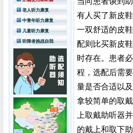
当向患者谈到助
老人听力康复
有人买了新皮鞋
中青年听力康复
一双舒适的皮鞋
儿童听力康复
听障者挑战自我
配则比买新皮鞋
时存在。患者必
程，选配后需要
量是否合适以及
拿较简单的取戴
上取戴助听器并
的戴上和取下助