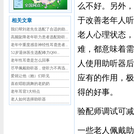
么不好。另外，
于改善老年人听
相关文章
我们帮刘老先生选配了合适的助...
老人心理状态，
高频陡降老年听力患者选配助听...
老年中重度感音神经性耳聋患者...
难，都意味着需
52岁退休医生选配峰力Q90...
老年性耳聋是怎么回事
人使用助听器后
尽早佩戴助听器，使听力不再迅...
应有的作用，极
爱就让他（她）们听见
喜欢唱歌跳舞的老奶奶
得的好事。
老年耳背3大特点
老人如何选择助听器
验配师调试可减
一些老人佩戴助