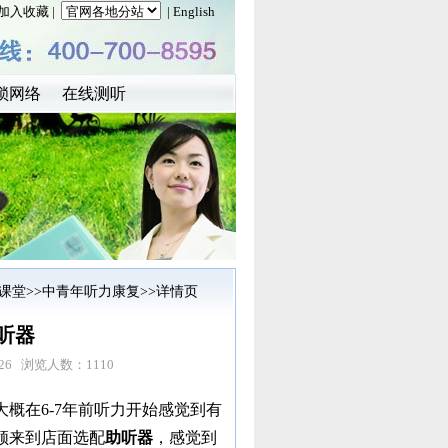
加入收藏
|
| English
锁网络
在线测听
课堂
>>
中青年听力康复
>>详情页
听器
26 浏览人数：1110
概在6-7年前听力开始感觉到有
领来到店面选配
助听器
，感觉到