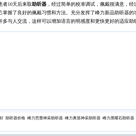
患者10天后来取
助听器
，经过简单的校准调试，佩戴很满意，经
己掌握了良好的佩戴习惯和方法。充分发挥了峰力新品助听器的
并多与人交流，这样可以增加语言的明感度和更快更好的适应助
好
助听器价格
峰力芭蕾神采助听器
峰力奥笛神采助听器
峰力黑曜石助听器