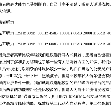
患者的表达能力也受到影响，自己吐字不清楚，听别人说话依赖
人沟通。
患者听力：
左耳听力 125Hz 30dB 500Hz 45dB 1000Hz 60dB
2000Hz 65dB 4
右耳听力 125Hz 30dB 500Hz 60dB 1000Hz 65dB
2000Hz 65dB 4
因为患者高研比较年轻我们建议选择耳内式机器，患者自己也喜
弟上网了解和多方咨询也了解一些有关助听器方面的知识。我们
生活环境还可以嘈杂的环境比较少一些，现在在当地的公安局户
静，平时就是上班下班，照顾孩子。但是比较年轻人偶尔也会有
里的经济条件一般。我们就建议选配较新的产品
峰力云平台
的产
量后两者的功能差距还是比较多的，但是因为碍于经济情况选择了达芙妮的机器
M这款机器是6
通道微型版的，具于听力情况看M型号功率的机器
二代高精度降噪功能。标准版第二代动态自动程序。第二代高频