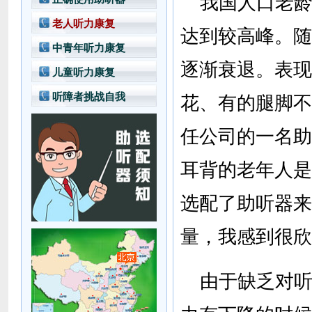
我国人口老龄化
老人听力康复
达到较高峰。随
中青年听力康复
逐渐衰退。表现
儿童听力康复
听障者挑战自我
花、有的腿脚不
任公司的一名助
耳背的老年人是
选配了助听器来
量，我感到很欣
由于缺乏对听