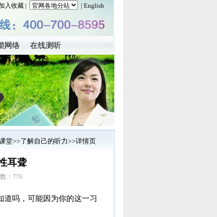
加入收藏
|
| English
锁网络
在线测听
课堂
>>
了解自己的听力
>>详情页
性耳聋
数：776
知道吗，可能因为你的这一习