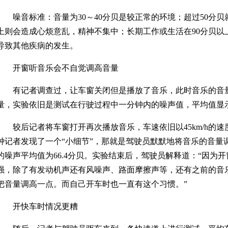
噪音标准：音量为30～40分贝是较正常的环境；超过50分贝
上则会造成心烦意乱，精神不集中；长期工作或生活在90分贝以
导致其他疾病的发生。
开窗听音乐会不自觉调高音量
有记者调查过，让车窗关闭但是播放了音乐，此时音乐的音
量，实验依旧是测试在行驶过程中一分钟内的噪声值，平均值显示为
较后记者将车窗打开再次播放音乐，车速依旧以45km/h的
钟记者发现了一个“小细节”，那就是驾驶员默默地将音乐的音量
的噪声平均值为66.4分贝。实验结束后，驾驶员解释道：“因为
强，除了有发动机声还有风噪声、路面摩擦声等，还有之前的音
把音量调高一点。而自己开车时也一直有这个习惯。”
开快车时情况更糟