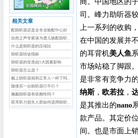
商。中国地区的子
司。峰力助听器
相关文章
上一系列的收购
配助听器还是去专业验配中心好
自然之声专家谈为聋儿验配助听...
在中国的发展并
什么是助听器的压缩比
的耳背机
美人鱼
助听器转诊指标
助听器的音质由5大因素影响
市场站稳了脚跟。
助听器怎么选？
是非常有竞争力
戴上助听器就和正常人一样了吗...
随便买一台助听器行不行？
纳斯
，
欧若拉
，
佩戴助听器有依赖性吗？
双耳听力损失人群如何选用助听...
是其推出的
nano
款产品。其定价位
间。也是市面上销