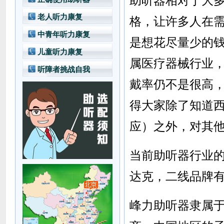
助听器
相对于大
老人听力康复
格，让许多人在
中青年听力康复
是想花尽量少的
儿童听力康复
属医疗器械行业
听障者挑战自我
戴率仍不是很高
得大家除了知道
应）之外，对其
当前助听器行业
达克，二线品牌
峰力助听器
隶属于